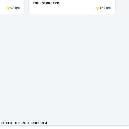
тан- этикетки
98
0
152
0
тказ от ответственности