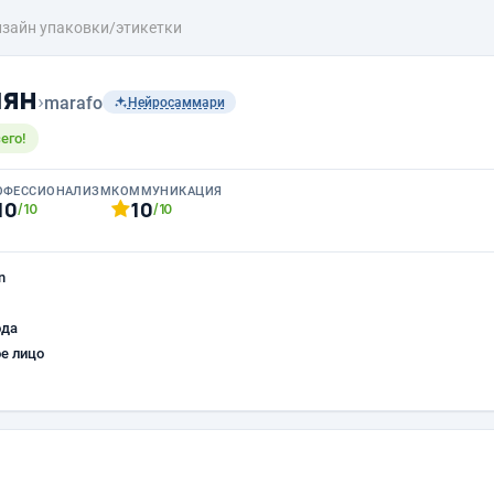
зайн упаковки/этикетки
чян
›
marafo
Нейросаммари
его!
ОФЕССИОНАЛИЗМ
КОММУНИКАЦИЯ
10
10
/10
/10
n
ода
е лицо