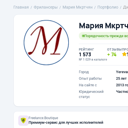
Главная
Фрилансеры
Mария Мкртчян
Портфолио
Ди
Mария Мкрт
Порядочность-прежде вс
РЕЙТИНГ
ОТЗЫВЫ
ПР
1 573
74
№ 1 029 в каталоге
Город
Yereva
Опыт работы
25 лет
На сайте с
2013 г
Юридический
Частно
статус
Freelance.Boutique
Премиум-сервис для лучших исполнителей