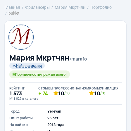
Главная
Фрилансеры
Mария Мкртчян
Портфолио
buklet
Mария Мкртчян
›
marafo
Нейросаммари
Порядочность-прежде всего!
РЕЙТИНГ
ОТЗЫВЫ
ПРОФЕССИОНАЛИЗМ
КОММУНИКАЦИЯ
1 573
74
10
10
/10
/10
№ 1 022 в каталоге
Город
Yerevan
Опыт работы
25 лет
На сайте с
2013 года