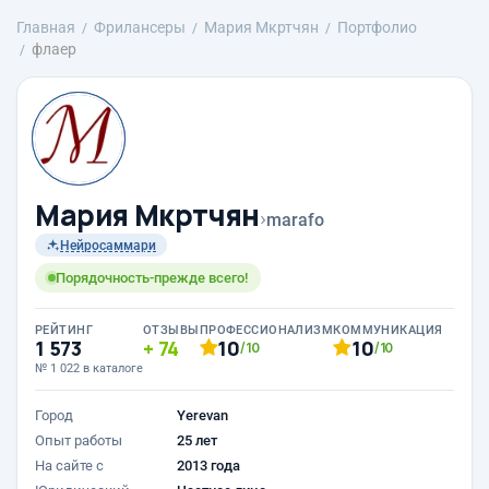
Главная
Фрилансеры
Mария Мкртчян
Портфолио
флаер
Mария Мкртчян
›
marafo
Нейросаммари
Порядочность-прежде всего!
РЕЙТИНГ
ОТЗЫВЫ
ПРОФЕССИОНАЛИЗМ
КОММУНИКАЦИЯ
1 573
74
10
10
/10
/10
№ 1 022 в каталоге
Город
Yerevan
Опыт работы
25 лет
На сайте с
2013 года