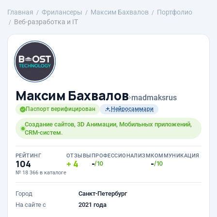
Главная
Фрилансеры
Максим Бахвалов
Портфолио
Веб-разработка и IT
Максим Бахвалов
›
madmaksrus
Паспорт верифицирован
Нейросаммари
Создание сайтов, 3D Анимации, Мобильных приложений,
CRM-систем.
РЕЙТИНГ
ОТЗЫВЫ
ПРОФЕССИОНАЛИЗМ
КОММУНИКАЦИЯ
104
4
-
-
/10
/10
№ 18 366 в каталоге
Город
Санкт-Петербург
На сайте с
2021 года