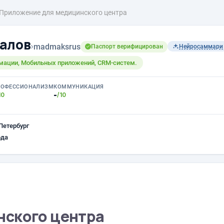
Приложение для медицинского центра
алов
›
madmaksrus
Паспорт верифицирован
Нейросаммари
имации, Мобильных приложений, CRM-систем.
РОФЕССИОНАЛИЗМ
КОММУНИКАЦИЯ
-
10
/10
Петербург
ода
нского центра