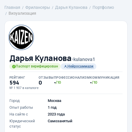
Главная
Фрилансеры
Дарья Куланова
Портфолио
Визуализация
Дарья Куланова
›
kulanova1
Паспорт верифицирован
Нейросаммари
РЕЙТИНГ
ОТЗЫВЫ
ПРОФЕССИОНАЛИЗМ
КОММУНИКАЦИЯ
594
0
-
-
/10
/10
№ 1 907 в каталоге
Город
Москва
Опыт работы
1 год
На сайте с
2023 года
Юридический
Самозанятый
статус