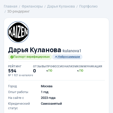
Главная
Фрилансеры
Дарья Куланова
Портфолио
3D-рендеринг
Дарья Куланова
›
kulanova1
Паспорт верифицирован
Нейросаммари
РЕЙТИНГ
ОТЗЫВЫ
ПРОФЕССИОНАЛИЗМ
КОММУНИКАЦИЯ
594
0
-
-
/10
/10
№ 1 921 в каталоге
Город
Москва
Опыт работы
1 год
На сайте с
2023 года
Юридический
Самозанятый
статус