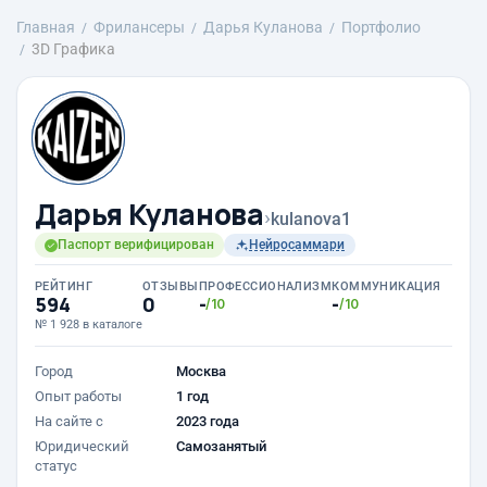
Главная
Фрилансеры
Дарья Куланова
Портфолио
3D Графика
Дарья Куланова
›
kulanova1
Паспорт верифицирован
Нейросаммари
РЕЙТИНГ
ОТЗЫВЫ
ПРОФЕССИОНАЛИЗМ
КОММУНИКАЦИЯ
594
0
-
-
/10
/10
№ 1 928 в каталоге
Город
Москва
Опыт работы
1 год
На сайте с
2023 года
Юридический
Самозанятый
статус