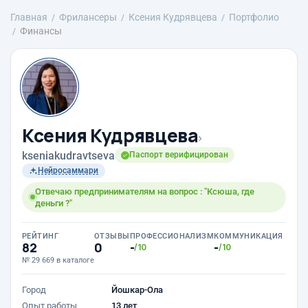
Главная
Фрилансеры
Ксения Кудрявцева
Портфолио
Финансы
Ксения Кудрявцева
›
kseniakudravtseva
Паспорт верифицирован
Нейросаммари
Отвечаю предпринимателям на вопрос : "Ксюша, где
деньги ?"
РЕЙТИНГ
ОТЗЫВЫ
ПРОФЕССИОНАЛИЗМ
КОММУНИКАЦИЯ
82
0
-
-
/10
/10
№ 29 669 в каталоге
Город
Йошкар-Ола
Опыт работы
13 лет