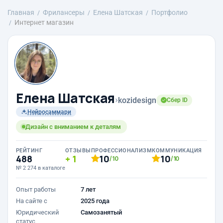
Главная
Фрилансеры
Елена Шатская
Портфолио
Интернет магазин
Елена Шатская
›
kozidesign
Сбер ID
Нейросаммари
Дизайн с вниманием к деталям
РЕЙТИНГ
ОТЗЫВЫ
ПРОФЕССИОНАЛИЗМ
КОММУНИКАЦИЯ
488
1
10
10
/10
/10
№ 2 274 в каталоге
Опыт работы
7 лет
На сайте с
2025 года
Юридический
Самозанятый
статус