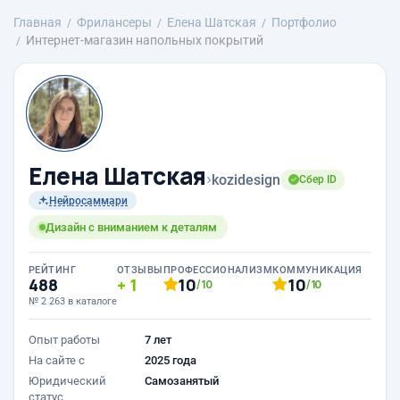
Главная
Фрилансеры
Елена Шатская
Портфолио
Интернет-магазин напольных покрытий
Елена Шатская
›
kozidesign
Сбер ID
Нейросаммари
Дизайн с вниманием к деталям
РЕЙТИНГ
ОТЗЫВЫ
ПРОФЕССИОНАЛИЗМ
КОММУНИКАЦИЯ
488
1
10
10
/10
/10
№ 2 263 в каталоге
Опыт работы
7 лет
На сайте с
2025 года
Юридический
Самозанятый
статус