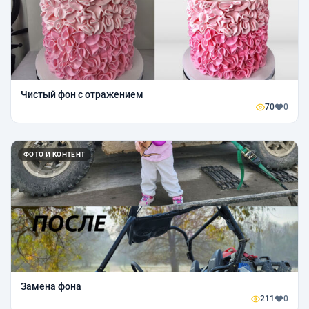
Чистый фон с отражением
70
0
ФОТО И КОНТЕНТ
Замена фона
211
0