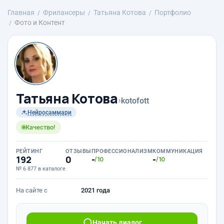
Главная
Фрилансеры
Татьяна Котова
Портфолио
Фото и Контент
Татьяна Котова
›
kotofott
Нейросаммари
Качество!
РЕЙТИНГ
ОТЗЫВЫ
ПРОФЕССИОНАЛИЗМ
КОММУНИКАЦИЯ
192
0
-
-
/10
/10
№ 6 877 в каталоге
На сайте с
2021 года
Начать диалог