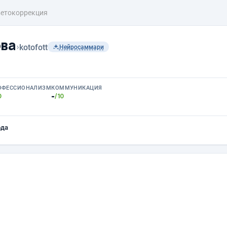
етокоррекция
ова
›
kotofott
Нейросаммари
ОФЕССИОНАЛИЗМ
КОММУНИКАЦИЯ
-
0
/10
ода