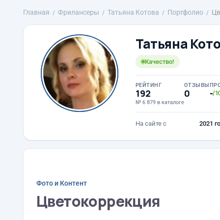
Главная
Фрилансеры
Татьяна Котова
Портфолио
Цв
Татьяна Кот
Качество!
РЕЙТИНГ
ОТЗЫВЫ
ПР
192
0
-
/1
№ 6 879 в каталоге
На сайте с
2021 г
Фото и Контент
Цветокоррекция