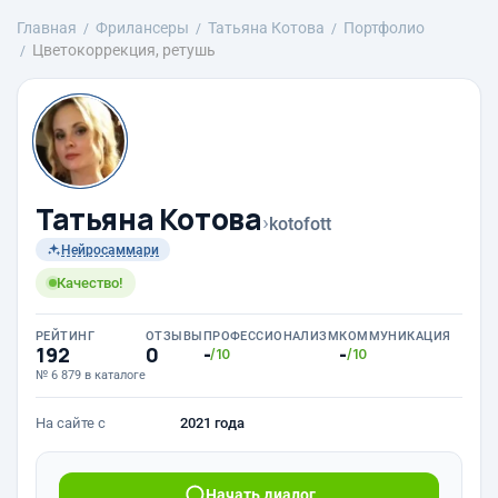
Главная
Фрилансеры
Татьяна Котова
Портфолио
Цветокоррекция, ретушь
Татьяна Котова
›
kotofott
Нейросаммари
Качество!
РЕЙТИНГ
ОТЗЫВЫ
ПРОФЕССИОНАЛИЗМ
КОММУНИКАЦИЯ
192
0
-
-
/10
/10
№ 6 879 в каталоге
На сайте с
2021 года
Начать диалог