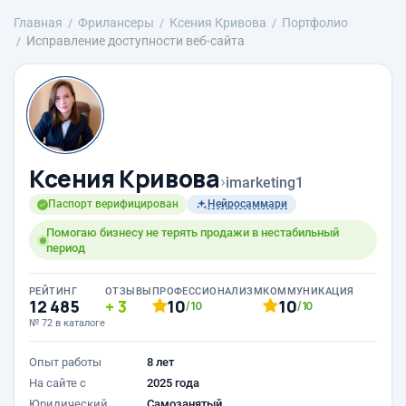
Главная
Фрилансеры
Ксения Кривова
Портфолио
Исправление доступности веб-сайта
Ксения Кривова
›
imarketing1
Паспорт верифицирован
Нейросаммари
Помогаю бизнесу не терять продажи в нестабильный
период
РЕЙТИНГ
ОТЗЫВЫ
ПРОФЕССИОНАЛИЗМ
КОММУНИКАЦИЯ
12 485
3
10
10
/10
/10
№ 72 в каталоге
Опыт работы
8 лет
На сайте с
2025 года
Юридический
Самозанятый