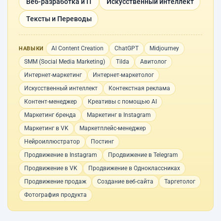
Веб-разработка и IT
Искусственный интеллект
Тексты и Переводы
AI Content Creation
ChatGPT
Midjourney
НАВЫКИ
SMM (Social Media Marketing)
Tilda
Авитолог
Интернет-маркетинг
Интернет-маркетолог
Искусственный интеллект
Контекстная реклама
Контент-менеджер
Креативы с помощью AI
Маркетинг бренда
Маркетинг в Instagram
Маркетинг в VK
Маркетплейс-менеджер
Нейроиллюстратор
Постинг
Продвижение в Instagram
Продвижение в Telegram
Продвижение в VK
Продвижение в Одноклассниках
Продвижение продаж
Создание веб-сайта
Таргетолог
Фотография продукта