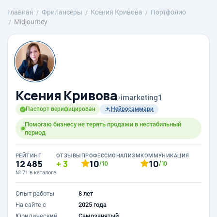
Главная
Фрилансеры
Ксения Кривова
Портфолио
Midjourney
Ксения Кривова
›
imarketing1
Паспорт верифицирован
Нейросаммари
Помогаю бизнесу не терять продажи в нестабильный
период
РЕЙТИНГ
ОТЗЫВЫ
ПРОФЕССИОНАЛИЗМ
КОММУНИКАЦИЯ
12 485
3
10
10
/10
/10
№ 71 в каталоге
Опыт работы
8 лет
На сайте с
2025 года
Юридический
Самозанятый