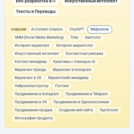
Веб-разработка и IT
Искусственный интеллект
Тексты и Переводы
AI Content Creation
ChatGPT
Midjourney
НАВЫКИ
SMM (Social Media Marketing)
Tilda
Авитолог
Интернет-маркетинг
Интернет-маркетолог
Искусственный интеллект
Контекстная реклама
Контент-менеджер
Креативы с помощью AI
Маркетинг бренда
Маркетинг в Instagram
Маркетинг в VK
Маркетплейс-менеджер
Нейроиллюстратор
Постинг
Продвижение в Instagram
Продвижение в Telegram
Продвижение в VK
Продвижение в Одноклассниках
Продвижение продаж
Создание веб-сайта
Таргетолог
Фотография продукта