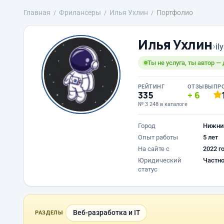
Главная
Фрилансеры
Илья Ухлин
Портфолио
Илья Ухлин
›
il
Ты не услуга, ты автор —
РЕЙТИНГ
ОТЗЫВЫ
ПР
335
6
№ 3 248 в каталоге
Город
Нижни
Опыт работы
5 лет
На сайте с
2022 г
Юридический
Частно
статус
Веб-разработка и IT
РАЗДЕЛЫ