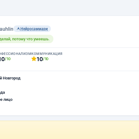
yauhlin
Нейросаммари
 делай, потому что умеешь.
ОФЕССИОНАЛИЗМ
КОММУНИКАЦИЯ
10
10
/10
/10
й Новгород
ода
е лицо