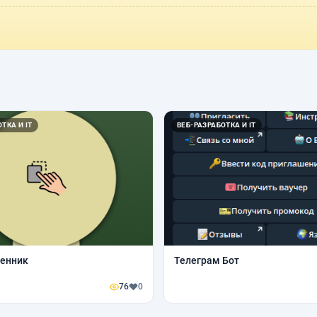
ТКА И IT
ВЕБ-РАЗРАБОТКА И IT
енник
Телеграм Бот
76
0