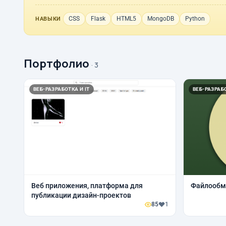
CSS
Flask
HTML5
MongoDB
Python
НАВЫКИ
Портфолио
· 3
ВЕБ-РАЗРАБОТКА И IT
ВЕБ-РАЗРАБО
Веб приложения, платформа для
Файлообм
публикации дизайн-проектов
85
1