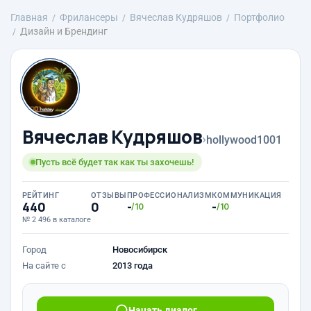
Главная
Фрилансеры
Вячеслав Кудряшов
Портфолио
Дизайн и Брендинг
Вячеслав Кудряшов
›
hollywood1001
Пусть всё будет так как ты захочешь!
РЕЙТИНГ
ОТЗЫВЫ
ПРОФЕССИОНАЛИЗМ
КОММУНИКАЦИЯ
440
0
-
-
/10
/10
№ 2 496 в каталоге
Город
Новосибирск
На сайте с
2013 года
Начать диалог