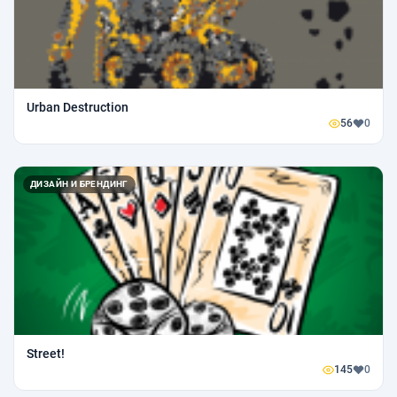
Urban Destruction
56
0
ДИЗАЙН И БРЕНДИНГ
Street!
145
0