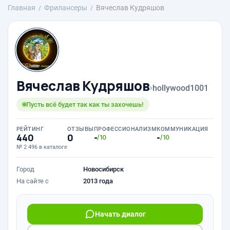
Главная
Фрилансеры
Вячеслав Кудряшов
Вячеслав Кудряшов
›
hollywood1001
Пусть всё будет так как ты захочешь!
РЕЙТИНГ
ОТЗЫВЫ
ПРОФЕССИОНАЛИЗМ
КОММУНИКАЦИЯ
440
0
-
-
/10
/10
№ 2 496 в каталоге
Город
Новосибирск
На сайте с
2013 года
Начать диалог