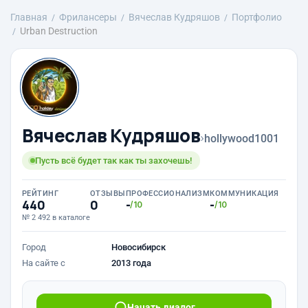
Главная
Фрилансеры
Вячеслав Кудряшов
Портфолио
Urban Destruction
Вячеслав Кудряшов
›
hollywood1001
Пусть всё будет так как ты захочешь!
РЕЙТИНГ
ОТЗЫВЫ
ПРОФЕССИОНАЛИЗМ
КОММУНИКАЦИЯ
440
0
-
-
/10
/10
№ 2 492 в каталоге
Город
Новосибирск
На сайте с
2013 года
Начать диалог