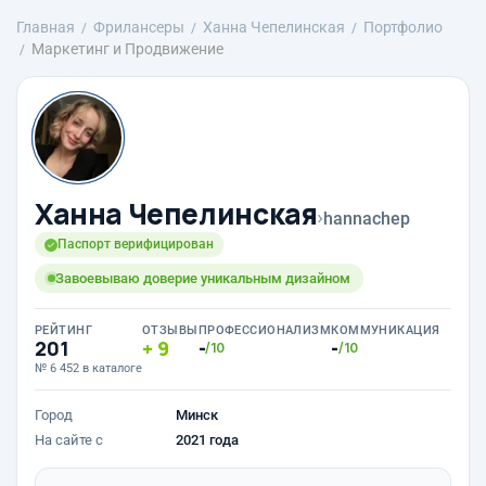
Главная
Фрилансеры
Ханна Чепелинская
Портфолио
Маркетинг и Продвижение
Ханна Чепелинская
›
hannachep
Паспорт верифицирован
Завоевываю доверие уникальным дизайном
РЕЙТИНГ
ОТЗЫВЫ
ПРОФЕССИОНАЛИЗМ
КОММУНИКАЦИЯ
201
9
-
-
/10
/10
№ 6 452 в каталоге
Город
Минск
На сайте с
2021 года