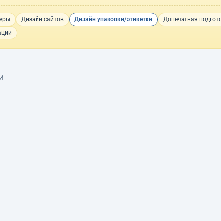
еры
Дизайн сайтов
Дизайн упаковки/этикетки
Допечатная подгот
ации
и