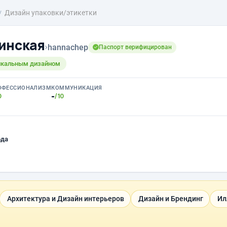
Дизайн упаковки/этикетки
инская
›
hannachep
Паспорт верифицирован
икальным дизайном
ОФЕССИОНАЛИЗМ
КОММУНИКАЦИЯ
-
0
/10
ода
Архитектура и Дизайн интерьеров
Дизайн и Брендинг
Ил