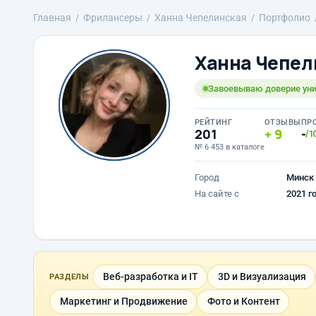
Главная
Фрилансеры
Ханна Чепелинская
Портфолио
Ханна Чепел
Завоевываю доверие ун
РЕЙТИНГ
ОТЗЫВЫ
ПР
201
9
-
/1
№ 6 453 в каталоге
Город
Минск
На сайте с
2021 г
Веб-разработка и IT
3D и Визуализация
РАЗДЕЛЫ
Маркетинг и Продвижение
Фото и Контент