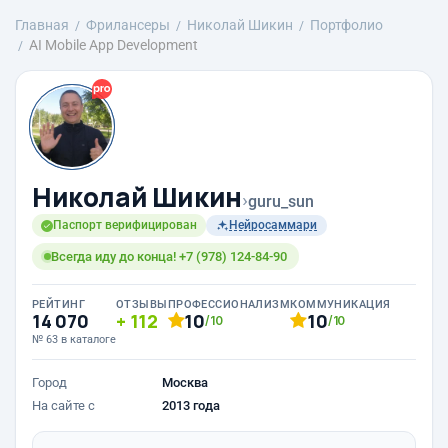
Главная
Фрилансеры
Николай Шикин
Портфолио
AI Mobile App Development
Николай Шикин
›
guru_sun
Паспорт верифицирован
Нейросаммари
Всегда иду до конца! +7 (978) 124-84-90
РЕЙТИНГ
ОТЗЫВЫ
ПРОФЕССИОНАЛИЗМ
КОММУНИКАЦИЯ
14 070
112
10
10
/10
/10
№ 63 в каталоге
Город
Москва
На сайте с
2013 года