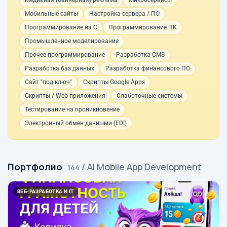
Медийная (баннерная) реклама
Микросервисы
Мобильные сайты
Настройка сервера / ПО
Программирование на C
Программирование ПК
Промышленное моделирование
Прочее программирование
Разработка CMS
Разработка баз данных
Разработка финансового ПО
Сайт "под ключ"
Скрипты Google Apps
Скрипты / Web-приложения
Слаботочные системы
Тестирование на проникновение
Электронный обмен данными (EDI)
Портфолио
/ AI Mobile App Development
· 144
ВЕБ-РАЗРАБОТКА И IT