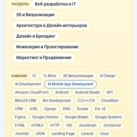
Веб-разработка и IT
РАЗДЕЛЫ
3D и Визуализация
Архитектура и Дизайн интерьеров
Дизайн и Брендинг
Инженерия и Проектирование
Маркетинг и Продвижение
1С
1с Bitrix
3D Визуализация
AI Design
НАВЫКИ
AI Development
AI Mobile App Development
Amazon CloudFront
Android
Android Studio
API
Bitrix24 CRM
Bot Development
C/C++/C#
Cloudflare
CRM
cURL
Django
DNS
Docker
Ext JS
Figma
Google Chrome
Google Sheets
Google Systems
HTML
HTML5
HTTP
iOS
JavaScript
JomSocial
Joomla!
JSON
Landing Page
Laravel
Linux