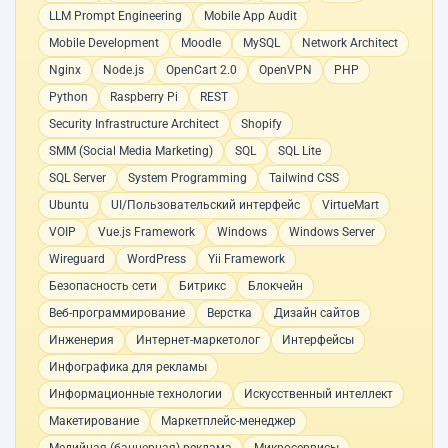
LLM Prompt Engineering
Mobile App Audit
Mobile Development
Moodle
MySQL
Network Architect
Nginx
Node.js
OpenCart 2.0
OpenVPN
PHP
Python
Raspberry Pi
REST
Security Infrastructure Architect
Shopify
SMM (Social Media Marketing)
SQL
SQL Lite
SQL Server
System Programming
Tailwind CSS
Ubuntu
UI/Пользовательский интерфейс
VirtueMart
VOIP
Vue.js Framework
Windows
Windows Server
Wireguard
WordPress
Yii Framework
Безопасность сети
Битрикс
Блокчейн
Веб-программирование
Верстка
Дизайн сайтов
Инженерия
Интернет-маркетолог
Интерфейсы
Инфографика для рекламы
Информационные технологии
Искусственный интеллект
Макетирование
Маркетплейс-менеджер