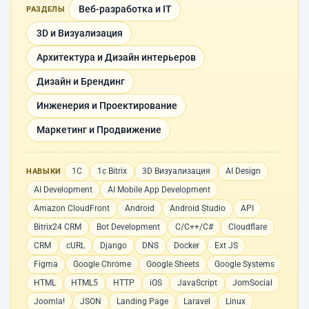
Веб-разработка и IT
РАЗДЕЛЫ
3D и Визуализация
Архитектура и Дизайн интерьеров
Дизайн и Брендинг
Инженерия и Проектирование
Маркетинг и Продвижение
1С
1с Bitrix
3D Визуализация
AI Design
НАВЫКИ
AI Development
AI Mobile App Development
Amazon CloudFront
Android
Android Studio
API
Bitrix24 CRM
Bot Development
C/C++/C#
Cloudflare
CRM
cURL
Django
DNS
Docker
Ext JS
Figma
Google Chrome
Google Sheets
Google Systems
HTML
HTML5
HTTP
iOS
JavaScript
JomSocial
Joomla!
JSON
Landing Page
Laravel
Linux