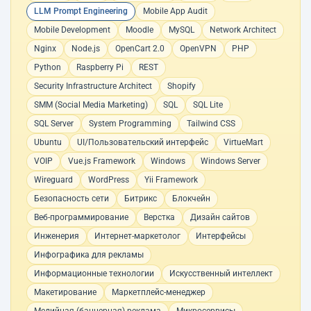
LLM Prompt Engineering
Mobile App Audit
Mobile Development
Moodle
MySQL
Network Architect
Nginx
Node.js
OpenCart 2.0
OpenVPN
PHP
Python
Raspberry Pi
REST
Security Infrastructure Architect
Shopify
SMM (Social Media Marketing)
SQL
SQL Lite
SQL Server
System Programming
Tailwind CSS
Ubuntu
UI/Пользовательский интерфейс
VirtueMart
VOIP
Vue.js Framework
Windows
Windows Server
Wireguard
WordPress
Yii Framework
Безопасность сети
Битрикс
Блокчейн
Веб-программирование
Верстка
Дизайн сайтов
Инженерия
Интернет-маркетолог
Интерфейсы
Инфографика для рекламы
Информационные технологии
Искусственный интеллект
Макетирование
Маркетплейс-менеджер