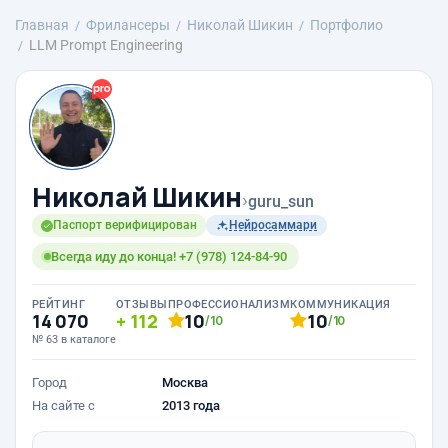
Главная
Фрилансеры
Николай Шикин
Портфолио
LLM Prompt Engineering
Николай Шикин
›
guru_sun
Паспорт верифицирован
Нейросаммари
Всегда иду до конца! +7 (978) 124-84-90
РЕЙТИНГ
ОТЗЫВЫ
ПРОФЕССИОНАЛИЗМ
КОММУНИКАЦИЯ
14 070
112
10
10
/10
/10
№ 63 в каталоге
Город
Москва
На сайте с
2013 года