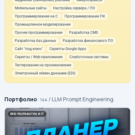
Медийная (баннерная) реклама
Микросервисы
Мобильные сайты
Настройка сервера / ПО
Программирование на C
Программирование ПК
Промышленное моделирование
Прочее программирование
Разработка CMS
Разработка баз данных
Разработка финансового ПО
Сайт "под ключ"
Скрипты Google Apps
Скрипты / Web-приложения
Слаботочные системы
Тестирование на проникновение
Электронный обмен данными (EDI)
Портфолио
/ LLM Prompt Engineering
· 144
ВЕБ-РАЗРАБОТКА И IT