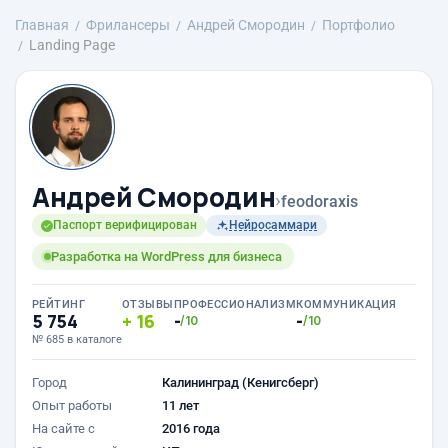
Главная
Фрилансеры
Андрей Смородин
Портфолио
Landing Page
Андрей Смородин
›
feodoraxis
Паспорт верифицирован
Нейросаммари
Разработка на WordPress для бизнеса
РЕЙТИНГ
ОТЗЫВЫ
ПРОФЕССИОНАЛИЗМ
КОММУНИКАЦИЯ
5 754
16
-
-
/10
/10
№ 685 в каталоге
Город
Калининград (Кенигсберг)
Опыт работы
11 лет
На сайте с
2016 года