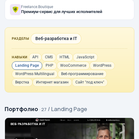
Freelance.Boutique
Премиум-сервис для лучших исполнителей
Веб-разработка и IT
РАЗДЕЛЫ
API
CMS
HTML
JavaScript
НАВЫКИ
Landing Page
PHP
WooCommerce
WordPress
WordPress Multilingual
Веб-программирование
Верстка
Интернет магазин
Сайт "под ключ"
Портфолио
/ Landing Page
· 27
ВЕБ-РАЗРАБОТКА И IT