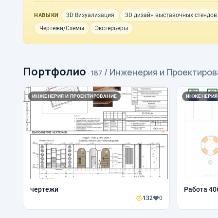
3D Визуализация
3D дизайн выставочных стендов
НАВЫКИ
Чертежи/Схемы
Экстерьеры
Портфолио
/ Инженерия и Проектиро
· 187
ИНЖЕНЕРИЯ И ПРОЕКТИРОВАНИЕ
ИНЖЕНЕРИЯ
чертежи
Работа 40
132
0