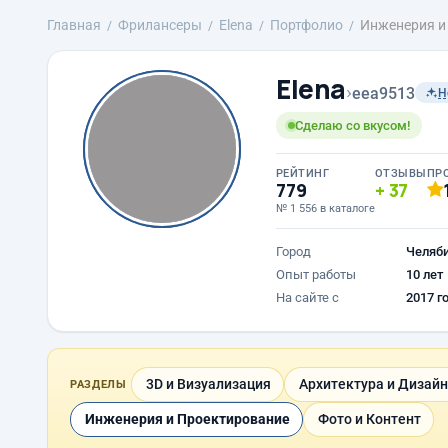
Главная
Фрилансеры
Elena
Портфолио
Инженерия и
Elena
›
eea9513
Н
Сделаю со вкусом!
РЕЙТИНГ
ОТЗЫВЫ
ПР
779
37
№ 1 556 в каталоге
Город
Челяб
Опыт работы
10 лет
На сайте с
2017 г
3D и Визуализация
Архитектура и Дизайн
РАЗДЕЛЫ
Инженерия и Проектирование
Фото и Контент