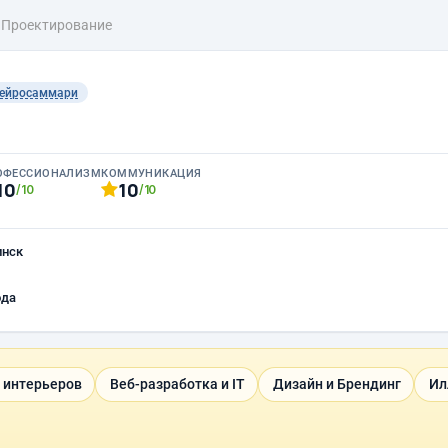
 Проектирование
ейросаммари
ОФЕССИОНАЛИЗМ
КОММУНИКАЦИЯ
10
10
/10
/10
инск
ода
 интерьеров
Веб-разработка и IT
Дизайн и Брендинг
Ил