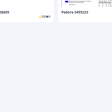
28609
Работа 3495223
53
0