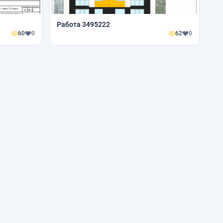
Работа 3495222
60
0
62
0