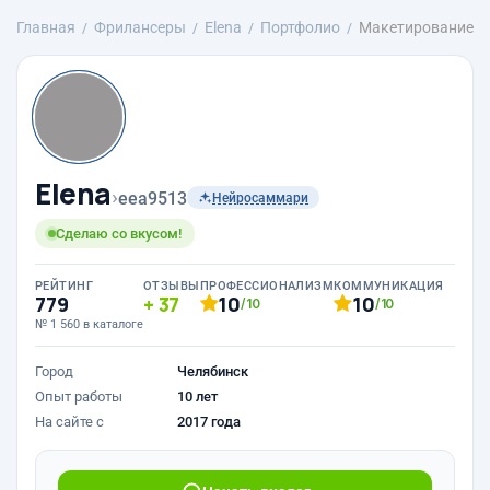
Главная
Фрилансеры
Elena
Портфолио
Макетирование
Elena
›
eea9513
Нейросаммари
Сделаю со вкусом!
РЕЙТИНГ
ОТЗЫВЫ
ПРОФЕССИОНАЛИЗМ
КОММУНИКАЦИЯ
779
37
10
10
/10
/10
№ 1 560 в каталоге
Город
Челябинск
Опыт работы
10 лет
На сайте с
2017 года