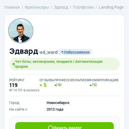
Главная
Фрилансеры
Эдвард
Портфолио
Landing Page
Эдвард
›
ed_ward
Нейросаммари
Чат-боты, автоворонки, лендинги / Автоматизация
продаж
РЕЙТИНГ
ОТЗЫВЫ
ПРОФЕССИОНАЛИЗМ
КОММУНИКАЦИЯ
119
5
-
-
/10
/10
№ 14 751 в каталоге
Город
Новосибирск
На сайте с
2012 года
Начать диалог