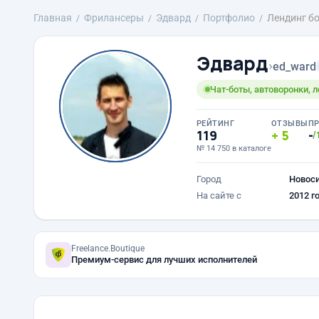
Главная
Фрилансеры
Эдвард
Портфолио
Лендинг бо
Эдвард
›
ed_ward
Чат-боты, автоворонки, 
РЕЙТИНГ
ОТЗЫВЫ
П
119
5
-
/
№ 14 750 в каталоге
Город
Новос
На сайте с
2012 г
Freelance.Boutique
Премиум-сервис для лучших исполнителей