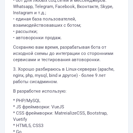
• бот для любых соц.сетей и мессенджеров:
Whatsapp, Telegram, Facebook, Вконтакте, Skype,
Instagram и т.д.;
• единая база пользователей,
взаимодействовавших с ботом;
• рассылки;
• автоворонки продаж.
Сохраняю вам время, разрабатывая бота от
исходной схемы до интеграции со сторонними
сервисами и тестирования автоворонки.
3. Хорошо разбираюсь в Linux-серверах (apache,
nginx, php, mysql, bind и другое) - более 9 лет
работы сисадмином.
В разработке использую:
* PHP/MySQL
* JS фреймворки: VueJS
* CSS фреймворки: MatreializeCSS, Bootstrap,
Vuetify
* HTML5, CSS3
* Go