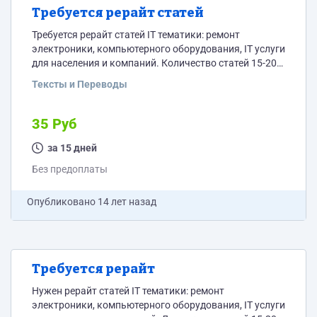
Требуется рерайт статей
Требуется рерайт статей IT тематики: ремонт
электроники, компьютерного оборудования, IT услуги
для населения и компаний. Количество статей 15-20.
(статья 2,5-3 тыс. знаков) В дальнейшем (по
Тексты и Переводы
результатам работы) возможно закажу еще.
Исходники предоставлю. Оплата за 1000 знаков без
пробелов.
35 Руб
за 15 дней
Без предоплаты
Опубликовано
14 лет назад
Требуется рерайт
Нужен рерайт статей IT тематики: ремонт
электроники, компьютерного оборудования, IT услуги