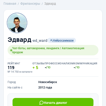
Главная
Фрилансеры
Эдвард
Эдвард
›
ed_ward
Нейросаммари
Чат-боты, автоворонки, лендинги / Автоматизация
продаж
РЕЙТИНГ
ОТЗЫВЫ
ПРОФЕССИОНАЛИЗМ
КОММУНИКАЦИЯ
119
5
-
-
/10
/10
№ 14 750 в каталоге
Город
Новосибирск
На сайте с
2012 года
Начать диалог