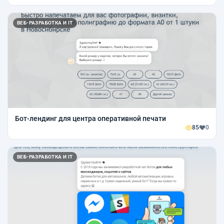
ВЕБ-РАЗРАБОТКА И IT
Бот-лендинг для центра оперативной печати
85
0
ВЕБ-РАЗРАБОТКА И IT