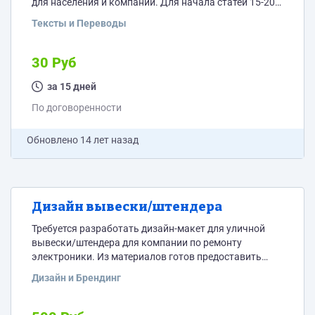
для населения и компаний. Для начала статей 15-20.
(2-3 тыс. знаков) В дальнейшем (по результатам
Тексты и Переводы
работы) возможно закажу еще. Исходники
предоставлю. Оплата за 1000 знаков без пробелов.
30 Руб
за 15 дней
По договоренности
Обновлено
14 лет назад
Дизайн вывески/штендера
Требуется разработать дизайн-макет для уличной
вывески/штендера для компании по ремонту
электроники. Из материалов готов предоставить
логотип, тексты.
Дизайн и Брендинг