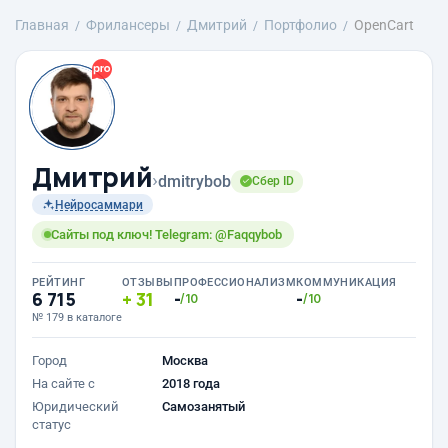
Главная
Фрилансеры
Дмитрий
Портфолио
OpenCart
Дмитрий
›
dmitrybob
Сбер ID
Нейросаммари
Сайты под ключ! Telegram: @Faqqybob
РЕЙТИНГ
ОТЗЫВЫ
ПРОФЕССИОНАЛИЗМ
КОММУНИКАЦИЯ
6 715
31
-
-
/10
/10
№ 179 в каталоге
Город
Москва
На сайте с
2018 года
Юридический
Самозанятый
статус