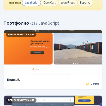
JavaScript
OpenCart
WordPress
Верстка
НАВЫКИ
Портфолио
/ JavaScript
· 21
ВЕБ-РАЗРАБОТКА И IT
ReactJS
121
0
ВЕБ-РАЗРАБОТКА И IT