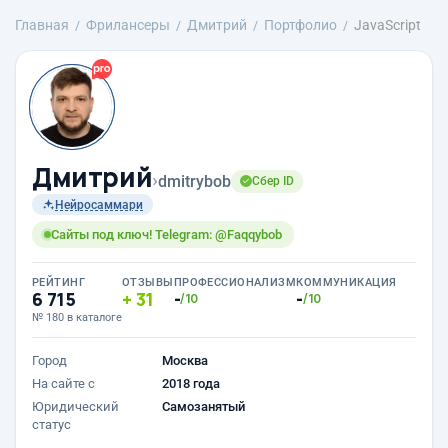
Главная
Фрилансеры
Дмитрий
Портфолио
JavaScript
Дмитрий
›
dmitrybob
Сбер ID
Нейросаммари
Сайты под ключ! Telegram: @Faqqybob
РЕЙТИНГ
ОТЗЫВЫ
ПРОФЕССИОНАЛИЗМ
КОММУНИКАЦИЯ
6 715
31
-
-
/10
/10
№ 180 в каталоге
Город
Москва
На сайте с
2018 года
Юридический
Самозанятый
статус