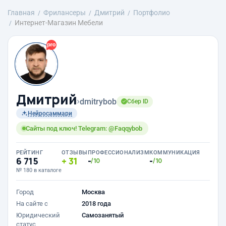
Главная
Фрилансеры
Дмитрий
Портфолио
Интернет-Магазин Мебели
Дмитрий
›
dmitrybob
Сбер ID
Нейросаммари
Сайты под ключ! Telegram: @Faqqybob
РЕЙТИНГ
ОТЗЫВЫ
ПРОФЕССИОНАЛИЗМ
КОММУНИКАЦИЯ
6 715
31
-
-
/10
/10
№ 180 в каталоге
Город
Москва
На сайте с
2018 года
Юридический
Самозанятый
статус