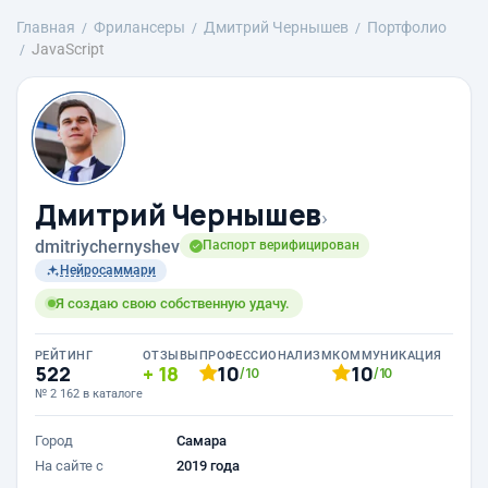
Главная
Фрилансеры
Дмитрий Чернышев
Портфолио
JavaScript
Дмитрий Чернышев
›
dmitriychernyshev
Паспорт верифицирован
Нейросаммари
Я создаю свою собственную удачу.
РЕЙТИНГ
ОТЗЫВЫ
ПРОФЕССИОНАЛИЗМ
КОММУНИКАЦИЯ
522
18
10
10
/10
/10
№ 2 162 в каталоге
Город
Самара
На сайте с
2019 года