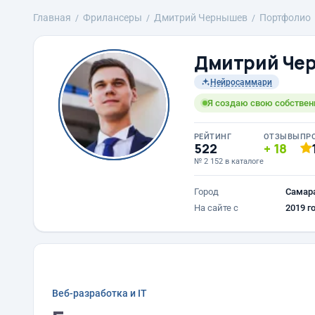
Главная
Фрилансеры
Дмитрий Чернышев
Портфолио
Дмитрий Че
Нейросаммари
Я создаю свою собствен
РЕЙТИНГ
ОТЗЫВЫ
ПР
522
18
№ 2 152 в каталоге
Город
Самар
На сайте с
2019 г
Веб-разработка и IT