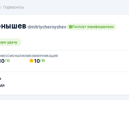
Горизонты
рнышев
›
dmitriychernyshev
Паспорт верифицирован
ную удачу.
ОФЕССИОНАЛИЗМ
КОММУНИКАЦИЯ
10
10
/10
/10
а
ода