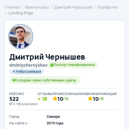
Главная
Фрилансеры
Дмитрий Чернышев
Портфолио
Landing Page
Дмитрий Чернышев
›
dmitriychernyshev
Паспорт верифицирован
Нейросаммари
Я создаю свою собственную удачу.
РЕЙТИНГ
ОТЗЫВЫ
ПРОФЕССИОНАЛИЗМ
КОММУНИКАЦИЯ
522
18
10
10
/10
/10
№ 2 158 в каталоге
Город
Самара
На сайте с
2019 года