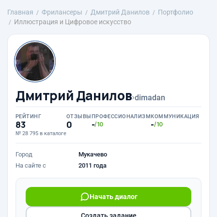
Главная
Фрилансеры
Дмитрий Данилов
Портфолио
Иллюстрация и Цифровое искусство
Дмитрий Данилов
›
dimadan
РЕЙТИНГ
ОТЗЫВЫ
ПРОФЕССИОНАЛИЗМ
КОММУНИКАЦИЯ
83
0
-
-
/10
/10
№ 28 795 в каталоге
Город
Мукачево
На сайте с
2011 года
Начать диалог
Создать задание