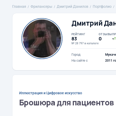
Главная
Фрилансеры
Дмитрий Данилов
Портфолио
Дмитрий Да
РЕЙТИНГ
ОТЗЫВЫ
П
83
0
-
/
№ 28 797 в каталоге
Город
Мукач
На сайте с
2011 г
Иллюстрация и Цифровое искусство
Брошюра для пациентов 