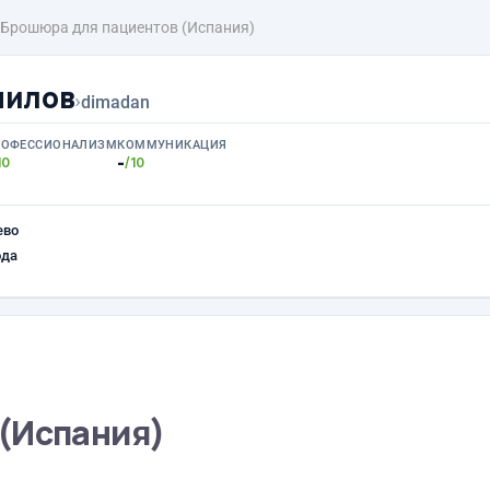
Брошюра для пациентов (Испания)
нилов
›
dimadan
РОФЕССИОНАЛИЗМ
КОММУНИКАЦИЯ
-
10
/10
ево
ода
(Испания)