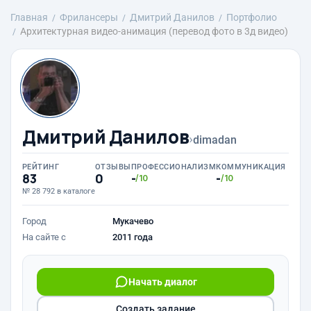
Главная
Фрилансеры
Дмитрий Данилов
Портфолио
Архитектурная видео-анимация (перевод фото в 3д видео)
Дмитрий Данилов
›
dimadan
РЕЙТИНГ
ОТЗЫВЫ
ПРОФЕССИОНАЛИЗМ
КОММУНИКАЦИЯ
83
0
-
-
/10
/10
№ 28 792 в каталоге
Город
Мукачево
На сайте с
2011 года
Начать диалог
Создать задание