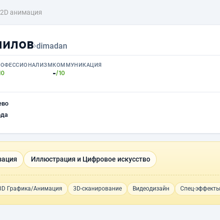
2D анимация
нилов
›
dimadan
РОФЕССИОНАЛИЗМ
КОММУНИКАЦИЯ
-
10
/10
ево
ода
зация
Иллюстрация и Цифровое искусство
3D Графика/Анимация
3D-сканирование
Видеодизайн
Спец-эффект