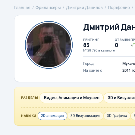
Главная
Фрилансеры
Дмитрий Данилов
Портфолио
Дмитрий Да
РЕЙТИНГ
ОТЗЫВЫ
П
83
0
-
/
№ 28 790 в каталоге
Город
Мукач
На сайте с
2011 г
Видео, Анимация и Моушен
3D и Визуали
РАЗДЕЛЫ
2D анимация
3D Визуализация
3D Графика
НАВЫКИ