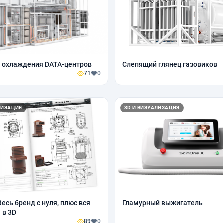
 охлаждения DATA-центров
Слепящий глянец газовиков
71
0
ЛИЗАЦИЯ
3D И ВИЗУАЛИЗАЦИЯ
Весь бренд с нуля, плюс вся
Гламурный выжигатель
 в 3D
89
0