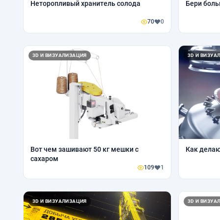
Неторопливый хранитель солода
Бери боль
70
0
3D И ВИЗУАЛИЗАЦИЯ
3D И ВИЗУА
Вот чем зашивают 50 кг мешки с
Как делаю
сахаром
109
1
3D И ВИЗУАЛИЗАЦИЯ
3D И ВИЗУА