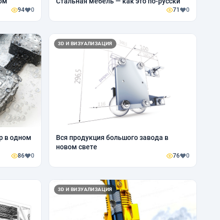
дом
Стальная мебель — как это по-русски
94
0
71
0
3D И ВИЗУАЛИЗАЦИЯ
р в одном
Вся продукция большого завода в
новом свете
86
0
76
0
3D И ВИЗУАЛИЗАЦИЯ