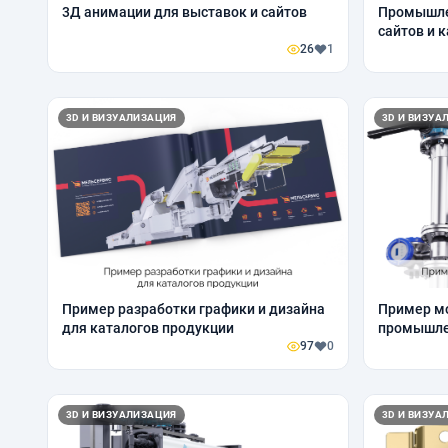
3Д анимации для выставок и сайтов
Промышле
сайтов и 
26
1
3D И ВИЗУАЛИЗАЦИЯ
3D И ВИЗУА
Пример разработки графики и дизайна
Пример м
для каталогов продукции
промышле
97
0
3D И ВИЗУАЛИЗАЦИЯ
3D И ВИЗУА