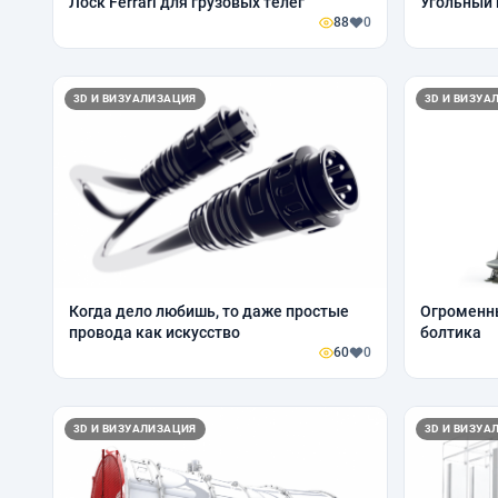
Лоск Ferrari для грузовых телег
Угольный 
88
0
3D И ВИЗУАЛИЗАЦИЯ
3D И ВИЗУА
Когда дело любишь, то даже простые
Огроменны
провода как искусство
болтика
60
0
3D И ВИЗУАЛИЗАЦИЯ
3D И ВИЗУА