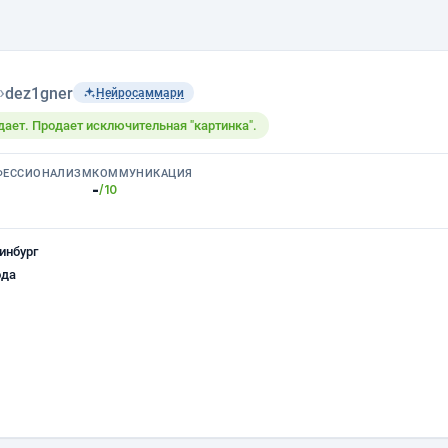
›
dez1gner
Нейросаммари
одает. Продает исключительная "картинка".
ФЕССИОНАЛИЗМ
КОММУНИКАЦИЯ
-
/10
инбург
ода