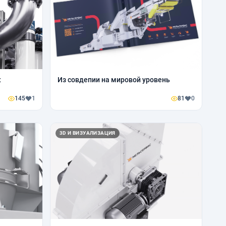
к
Из совдепии на мировой уровень
145
1
81
0
3D И ВИЗУАЛИЗАЦИЯ