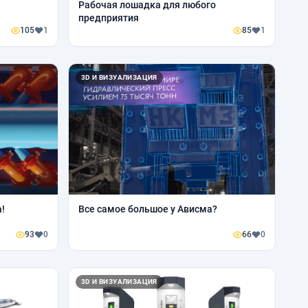
Рабочая лошадка для любого
предприятия
105
1
85
1
3D И ВИЗУАЛИЗАЦИЯ
!
Все самое большое у Ависма?
93
0
66
0
3D И ВИЗУАЛИЗАЦИЯ