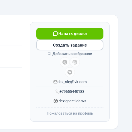
Начать диалог
Создать задание
Добавить в избранное
dez_sky@vk.com
+79655440183
dezigner.tilda.ws
Пожаловаться на профиль