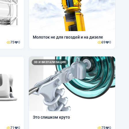
Молоток не для гвоздей и на дизеле
75
0
69
0
3D И ВИЗУАЛИЗАЦИЯ
Это слишком круто
71
0
75
0