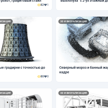
грохот, графитовый стайл
"Выхлопуха" с 2-ух этажный 
82
1
ЛИЗАЦИЯ
3D И ВИЗУАЛИЗАЦИЯ
е градирни с точностью до
Северный мороз и банный жа
кадре
80
0
ЛИЗАЦИЯ
3D И ВИЗУАЛИЗАЦИЯ