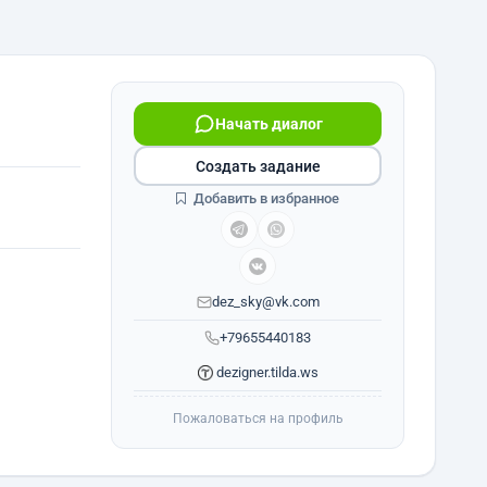
Начать диалог
Создать задание
Добавить в избранное
dez_sky@vk.com
+79655440183
dezigner.tilda.ws
Пожаловаться на профиль