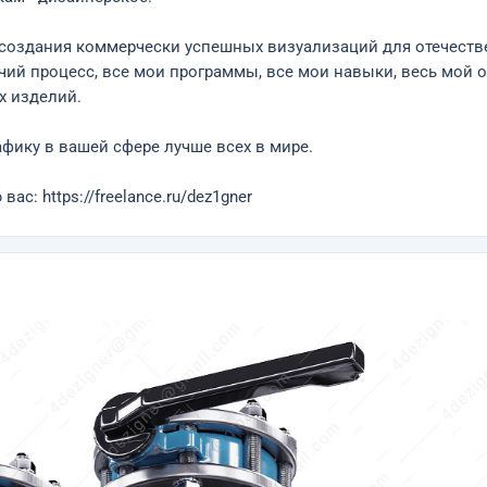
 создания коммерчески успешных визуализаций для отечеств
чий процесс, все мои программы, все мои навыки, весь мой 
х изделий.
рафику в вашей сфере лучше всех в мире.
с: https://freelance.ru/dez1gner