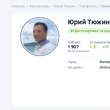
Главная
Фрилансеры
Юрий Тюжин
Портфолио
Прим
Юрий Тюжин
"Просто картинка" не пр
РЕЙТИНГ
ОТЗЫВЫ
ПРО
1 907
3
-
/10
№ 532 в каталоге
Город
Екатер
На сайте с
2018 г