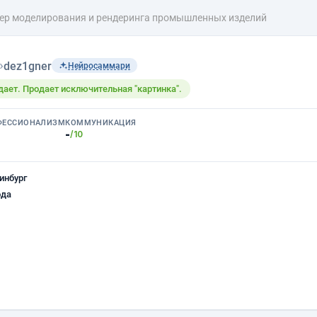
ер моделирования и рендеринга промышленных изделий
›
dez1gner
Нейросаммари
одает. Продает исключительная "картинка".
ФЕССИОНАЛИЗМ
КОММУНИКАЦИЯ
-
/10
инбург
ода