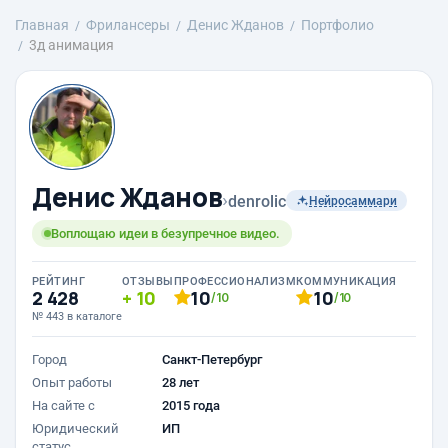
Главная
Фрилансеры
Денис Жданов
Портфолио
3д анимация
Денис Жданов
›
denrolic
Нейросаммари
Воплощаю идеи в безупречное видео.
РЕЙТИНГ
ОТЗЫВЫ
ПРОФЕССИОНАЛИЗМ
КОММУНИКАЦИЯ
2 428
10
10
10
/10
/10
№ 443 в каталоге
Город
Санкт-Петербург
Опыт работы
28 лет
На сайте с
2015 года
Юридический
ИП
статус