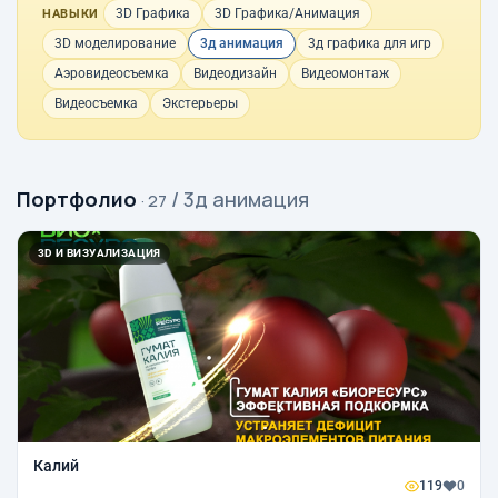
3D Графика
3D Графика/Анимация
НАВЫКИ
3D моделирование
3д анимация
3д графика для игр
Аэровидеосъемка
Видеодизайн
Видеомонтаж
Видеосъемка
Экстерьеры
Портфолио
/ 3д анимация
· 27
3D И ВИЗУАЛИЗАЦИЯ
Калий
119
0