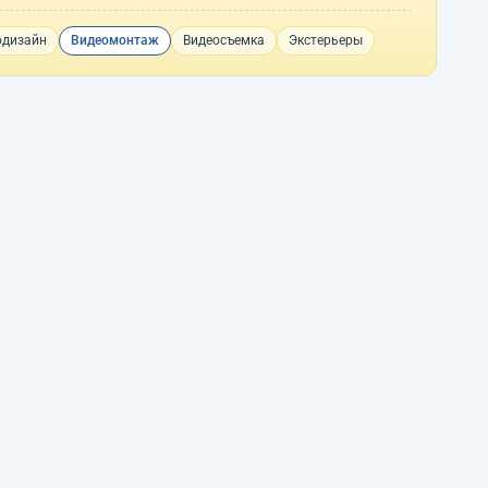
одизайн
Видеомонтаж
Видеосъемка
Экстерьеры