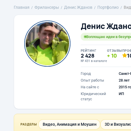
Главная
Фрилансеры
Денис Жданов
Портфолио
Ви
Денис Ждан
Воплощаю идеи в безупр
РЕЙТИНГ
ОТЗЫВЫ
ПРО
2 428
10
1
№ 431 в каталоге
Город
Санкт-
Опыт работы
28 лет
На сайте с
2015 г
Юридический
ИП
статус
Видео, Анимация и Моушен
3D и Визуали
РАЗДЕЛЫ