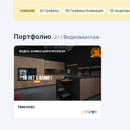
3D Графика
3D Графика/Анимация
3D моделир
НАВЫКИ
Портфолио
/ Видеомонтаж
· 27
ВИДЕО, АНИМАЦИЯ И МОУШЕН
Николас
112
0