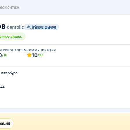
деомонтаж
ов
›
denrolic
Нейросаммари
ечное видео.
ФЕССИОНАЛИЗМ
КОММУНИКАЦИЯ
0
10
/10
/10
Петербург
ода
зация