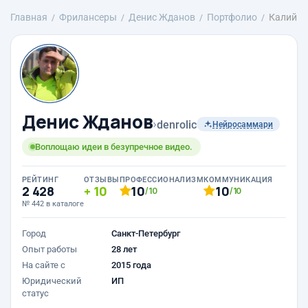
Главная
Фрилансеры
Денис Жданов
Портфолио
Калий
Денис Жданов
›
denrolic
Нейросаммари
Воплощаю идеи в безупречное видео.
РЕЙТИНГ
ОТЗЫВЫ
ПРОФЕССИОНАЛИЗМ
КОММУНИКАЦИЯ
2 428
10
10
10
/10
/10
№ 442 в каталоге
Город
Санкт-Петербург
Опыт работы
28 лет
На сайте с
2015 года
Юридический
ИП
статус