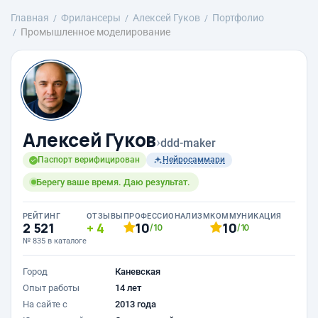
Главная
Фрилансеры
Алексей Гуков
Портфолио
Промышленное моделирование
Алексей Гуков
›
ddd-maker
Паспорт верифицирован
Нейросаммари
Берегу ваше время. Даю результат.
РЕЙТИНГ
ОТЗЫВЫ
ПРОФЕССИОНАЛИЗМ
КОММУНИКАЦИЯ
2 521
4
10
10
/10
/10
№ 835 в каталоге
Город
Каневская
Опыт работы
14 лет
На сайте с
2013 года