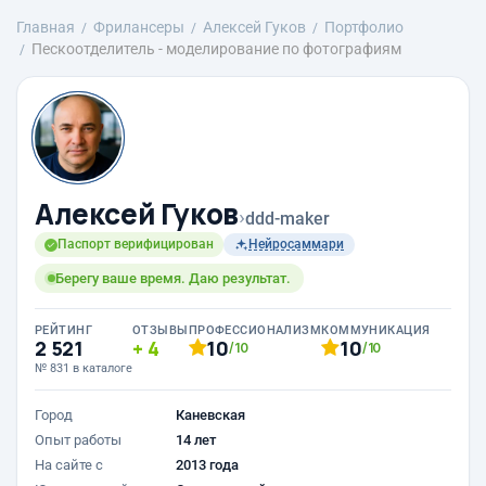
Главная
Фрилансеры
Алексей Гуков
Портфолио
Пескоотделитель - моделирование по фотографиям
Алексей Гуков
›
ddd-maker
Паспорт верифицирован
Нейросаммари
Берегу ваше время. Даю результат.
РЕЙТИНГ
ОТЗЫВЫ
ПРОФЕССИОНАЛИЗМ
КОММУНИКАЦИЯ
2 521
4
10
10
/10
/10
№ 831 в каталоге
Город
Каневская
Опыт работы
14 лет
На сайте с
2013 года