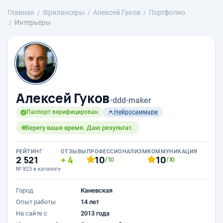
Главная
Фрилансеры
Алексей Гуков
Портфолио
Интерьеры
Алексей Гуков
›
ddd-maker
Паспорт верифицирован
Нейросаммари
Берегу ваше время. Даю результат.
РЕЙТИНГ
ОТЗЫВЫ
ПРОФЕССИОНАЛИЗМ
КОММУНИКАЦИЯ
2 521
4
10
10
/10
/10
№ 823 в каталоге
Город
Каневская
Опыт работы
14 лет
На сайте с
2013 года