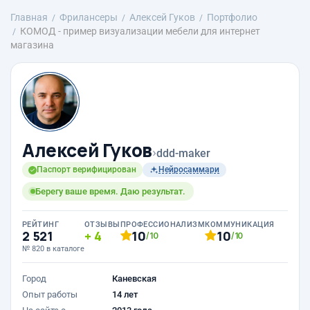
Главная
Фрилансеры
Алексей Гуков
Портфолио
КОМОД - пример визуализации мебели для интернет
магазина
Алексей Гуков
›
ddd-maker
Паспорт верифицирован
Нейросаммари
Берегу ваше время. Даю результат.
РЕЙТИНГ
ОТЗЫВЫ
ПРОФЕССИОНАЛИЗМ
КОММУНИКАЦИЯ
2 521
4
10
10
/10
/10
№ 820 в каталоге
Город
Каневская
Опыт работы
14 лет