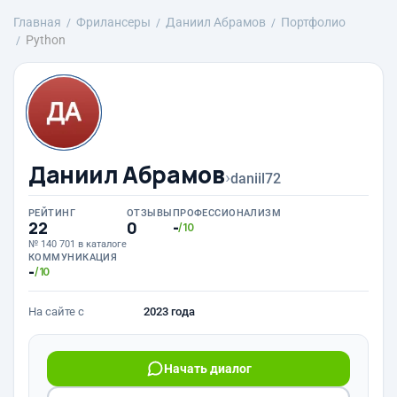
Главная
Фрилансеры
Даниил Абрамов
Портфолио
Python
Даниил Абрамов
›
daniil72
РЕЙТИНГ
ОТЗЫВЫ
ПРОФЕССИОНАЛИЗМ
22
0
-
/10
№ 140 701 в каталоге
КОММУНИКАЦИЯ
-
/10
На сайте с
2023 года
Начать диалог